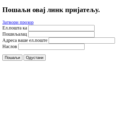
Пошаљи овај линк пријатељу.
Затвори прозор
Ел.пошта ка
Пошиљалац
Адреса ваше ел.поште
Наслов
Пошаљи
Одустани