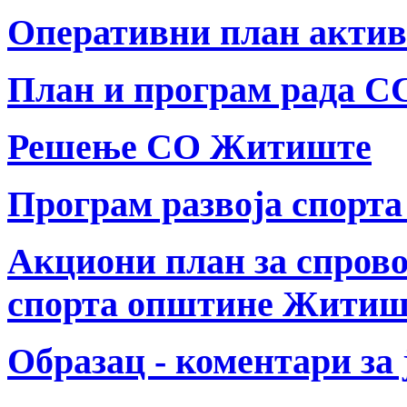
Оперативни план актив
План и програм рада СС
Решење СО Житиште
Програм развоја спорта 
Aкциони план за спров
спорта општине Житиште
Образац - коментари за