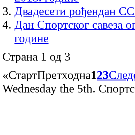
Двадесети рођендан ССО
Дан Спортског савеза 
године
Страна 1 од 3
«
Старт
Претходна
1
2
3
След
Wednesday the 5th. Спор