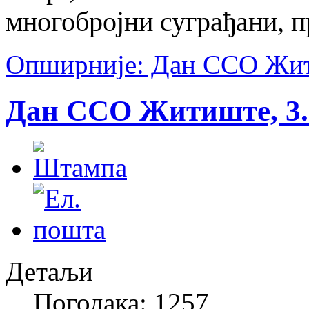
многобројни суграђани, пр
Опширније: Дан ССО Жити
Дан ССО Житиште, 3. 
Детаљи
Погодака: 1257