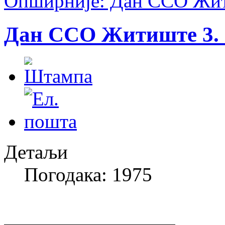
Опширније: Дан ССО Жити
Дан ССО Житиште 3. м
Детаљи
Погодака: 1975