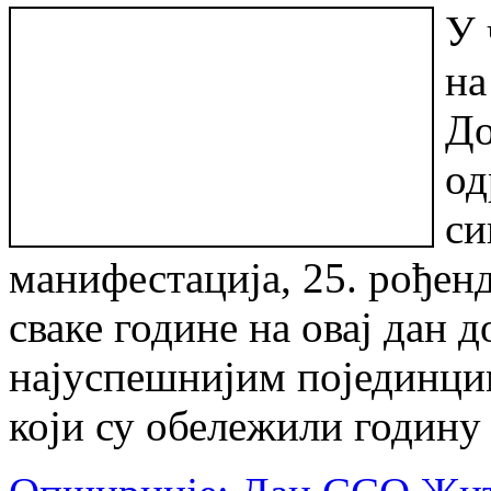
У 
на
До
од
си
манифестација, 25. рођенд
сваке године на овај дан 
најуспешнијим појединци
који су обележили годину 