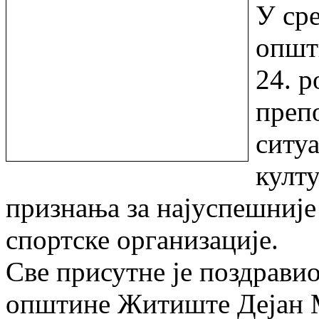
У сре
општ
24. р
преп
ситуа
култ
признања за најуспешније 
спортске организације.
Све присутне је поздрави
општине Житиште Дејан М