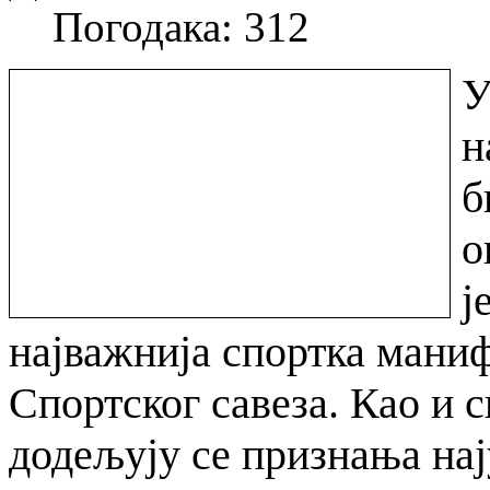
Погодака: 312
У
н
б
о
ј
најважнија спортка маниф
Спортског савеза. Као и с
додељују се признања на