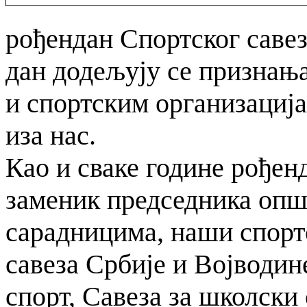
рођендан Спортског савеза
дан додељују се признањ
и спортским организација
иза нас.
Као и сваке године рођен
заменик председника опш
сарадницима, наши спорт
савеза Србије и Војводин
спорт, Савеза за школски