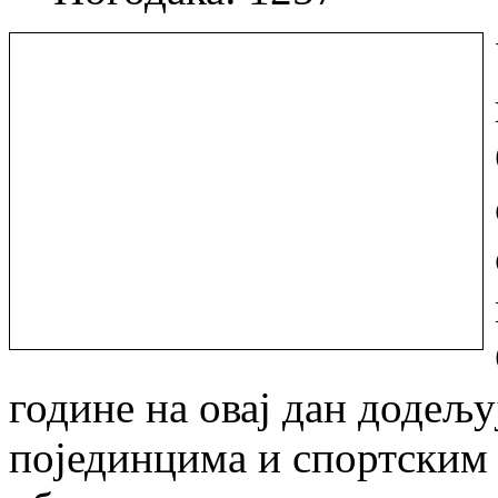
године на овај дан додељ
појединцима и спортским 