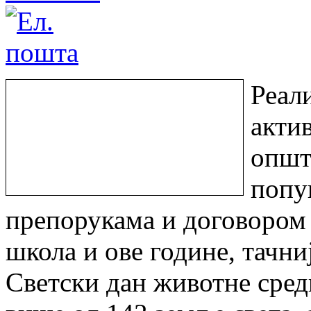
Реал
акти
општ
попу
препорукама и договором
школа и ове године, тачни
Светски дан животне среди