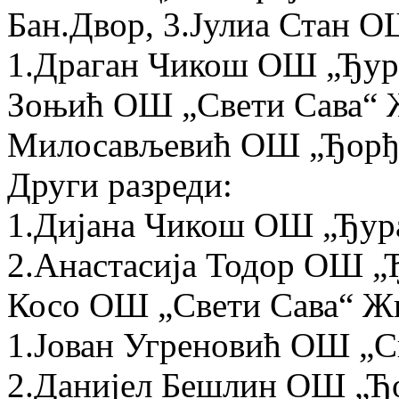
Бан.Двор, 3.Јулиа Стан 
1.Драган Чикош ОШ „Ђура
Зоњић ОШ „Свети Сава“ 
Милосављевић ОШ „Ђорђе
Други разреди:
1.Дијана Чикош ОШ „Ђура
2.Анастасија Тодор ОШ „
Косо ОШ „Свети Сава“ Ж
1.Јован Угреновић ОШ „С
2.Данијел Бешлин ОШ „Ђо