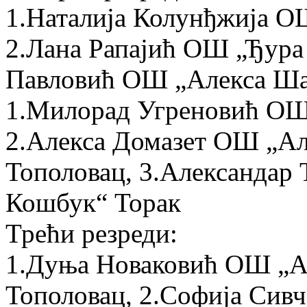
1.Наталија Колунђжија О
2.Лана Рапајић ОШ „Ђура 
Павловић ОШ „Алекса Ша
1.Милорад Угреновић ОШ
2.Алекса Домазет ОШ „Ал
Тополовац, 3.Александар
Кошбук“ Торак
Трећи резреди:
1.Дуња Новаковић ОШ „А
Тополовац, 2.Софија Сив