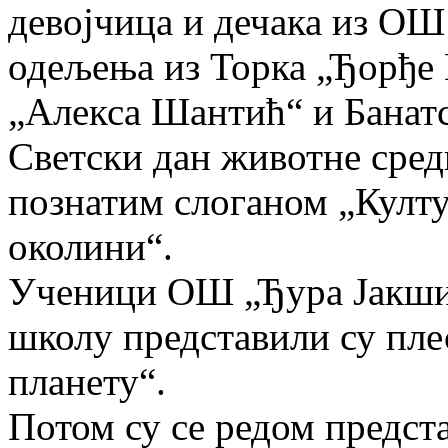
девојчица и дечака из ОШ
одељења из Торка „Ђорђе
„Алекса Шантић“ и Банатс
Светски дан животне сред
познатим слоганом „Култу
околини“.
Ученици ОШ „Ђура Јакшић
школу представили су пл
планету“.
Потом су се редом предс