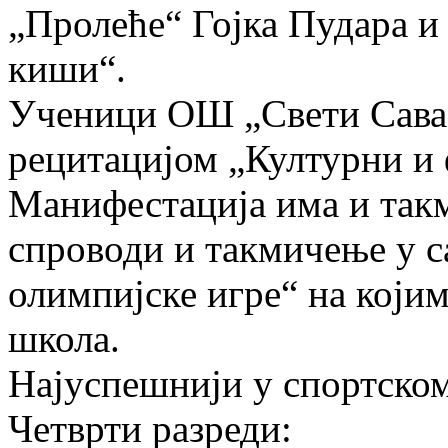
„Пролеће“ Гојка Пудара и
киши“.
Ученици ОШ „Свети Сава“
рецитацијом „Културни и
Манифестација има и такм
спроводи и такмичење у 
олимпијске игре“ на који
школа.
Најуспешнији у спортском
Четврти разреди: