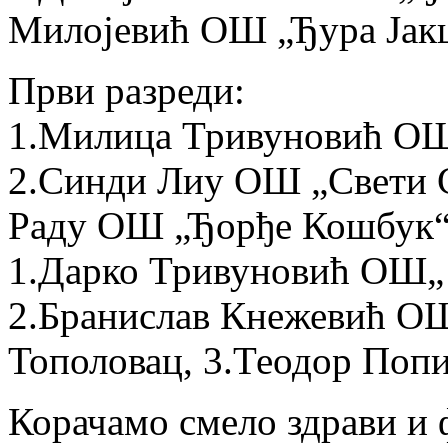
Милојевић ОШ „Ђура Јак
Први разреди:
1.Милица Тривуновић ОШ
2.Синди Лиу ОШ „Свети 
Раду ОШ „Ђорђе Кошбук“
1.Дарко Тривуновић ОШ„
2.Бранислав Кнежевић О
Тополовац, 3.Теодор Поп
Корачамо смело здрави и 