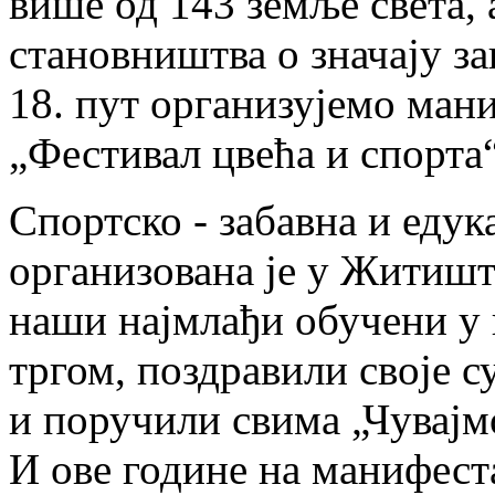
више од 143 земље света,
становништва о значају за
18. пут организујемо ман
„Фестивал цвећа и спорта“
Спортско - забавна и едук
организована је у Житишт
наши најмлађи обучени у 
тргом, поздравили своје с
и поручили свима „Чувајм
И ове године на манифеста