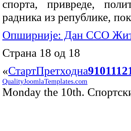
спорта, привреде, поли
радника из републике, п
Опширније: Дан ССО Жити
Страна 18 од 18
«
Старт
Претходна
9
10
11
12
QualityJoomlaTemplates.com
Monday the 10th. Спортс