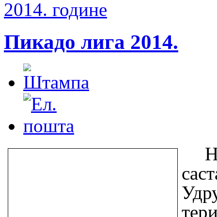
2014. године
Пикадо лига 2014.
Н
сас
Удр
тер