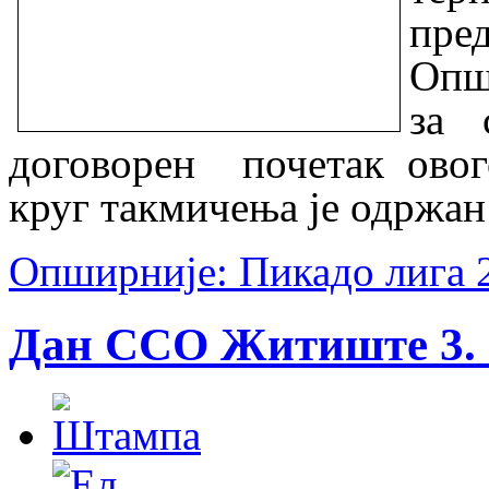
пре
Опш
за 
договорен почетак ово
круг такмичења је одржан
Опширније: Пикадо лига 
Дан ССО Житиште 3. м