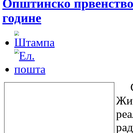
Општинско првенство у
године
Ж
ре
рад