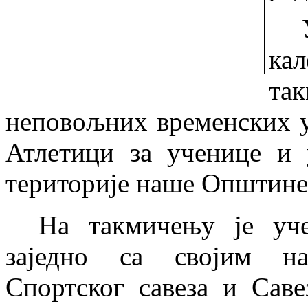
ка
та
неповољних временских у
Атлетици за ученице и
територије наше Општине
На такмичењу је уче
заједно са својим на
Спортског савеза и Саве