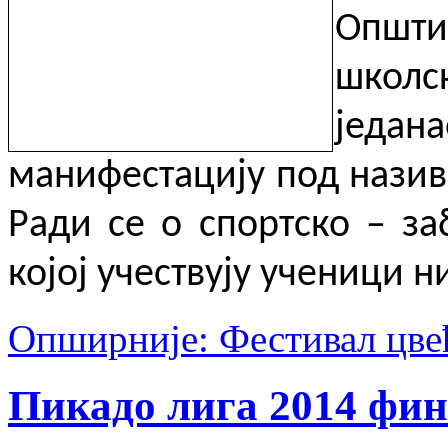
Општ
школск
једа
манифестацију под назив
Ради се о спортско – за
којој учествују ученици 
Опширније: Фестивал цвећа
Пикадо лига 2014 фин