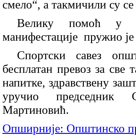
смело“, а такмичили су с
Велику помоћ у ор
манифестације пружио је
Спортски савез опш
бесплатан превоз за све 
напитке, здравствену заш
уручио председник С
Мартиновић.
Опширније: Општинско прв