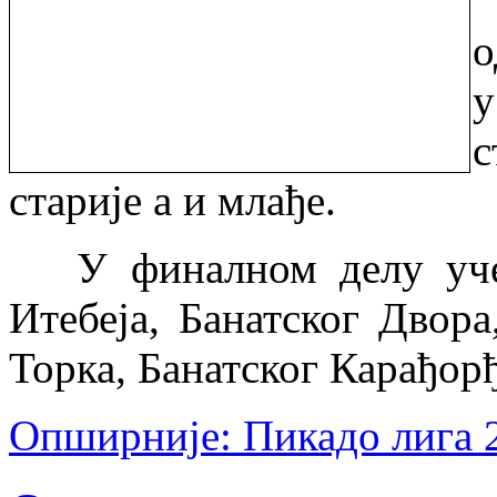
У
о
старије а и млађе.
У финалном делу учес
Итебеја, Банатског Двор
Торка, Банатског Карађорђ
Опширније: Пикадо лига 2