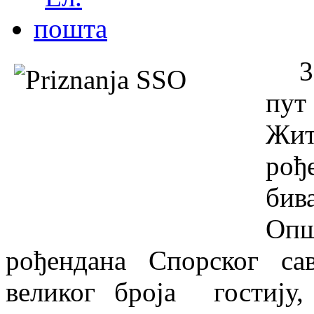
3
пут
Жи
рођ
бив
Опш
рођендана Спорског са
великог броја гостију,